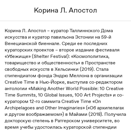
Корина Л. Апостол
Корина Л. Апостол – куратор Таллиннского Дома
искусства и куратор павильона Эстонии на 59-й
Венецианской биеннале. Среди ее последних
кураторских проектов – второе издание фестиваля
«Убежище» (Shelter Festival): «Космополитика,
товарищество и общественность» в Пространстве
свободных искусств в Хельсинки (2019). Стала
стипендиатом фонда Эндрю Меллона в организации
Creative Time в Нью-Йорке, выступив со-редактором
антологии «Making Another World Possible: 10 Creative
Time Summits, 10 Global Issues, 100 Art Projects» и со-
куратором 12-го саммита Creative Time «On
Archipelagoes and Other Imaginaries» («Об архипелагах
и другом воображаемом») в Майами (2018). Получила
докторскую степень в Ратгерском университете, во
время учебы удостоилась кураторской стипендии